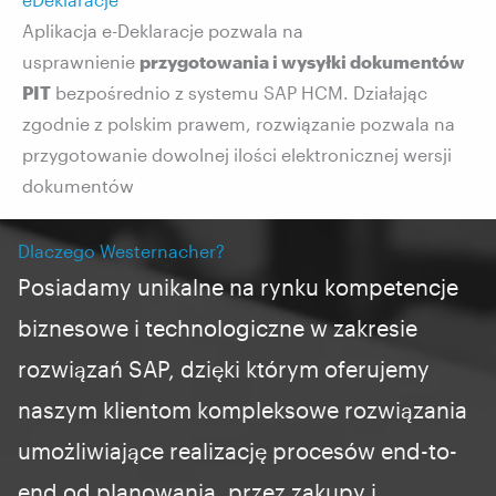
eDeklaracje
Aplikacja e-Deklaracje pozwala na
usprawnienie
przygotowania i wysyłki dokumentów
PIT
bezpośrednio z systemu SAP HCM. Działając
zgodnie z polskim prawem, rozwiązanie pozwala na
przygotowanie dowolnej ilości elektronicznej wersji
dokumentów
Dlaczego Westernacher?
Posiadamy unikalne na rynku kompetencje
biznesowe i
technologiczne
w zakresie
rozwiązań SAP, dzięki którym oferujemy
naszym klientom kompleksowe rozwiązania
umożliwiające realizację procesów end-to-
end od planowania, przez zakupy i