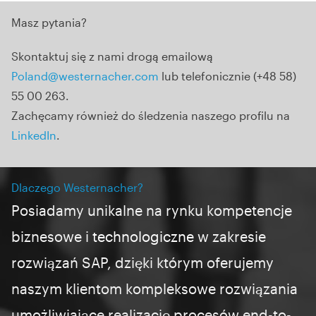
Masz pytania?
Skontaktuj się z nami drogą emailową
Poland@westernacher.com
lub telefonicznie (+48 58)
55 00 263.
Zachęcamy również do śledzenia naszego profilu na
LinkedIn
.
Dlaczego Westernacher?
Posiadamy unikalne na rynku kompetencje
biznesowe i
technologiczne
w zakresie
rozwiązań SAP, dzięki którym oferujemy
naszym klientom kompleksowe rozwiązania
umożliwiające realizację procesów end-to-