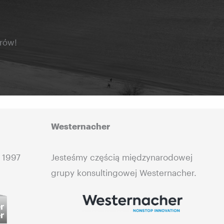
rów!
Westernacher
 1997
Jesteśmy częścią międzynarodowej
grupy konsultingowej Westernacher.