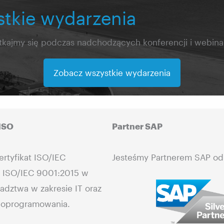
stkie wydarzenia
tkajmy się podczas nadchodzących konferencji i webina
Zobacz wszystkie wydarzenia
 ISO
Partner SAP
rtyfikat ISO/IEC
Jesteśmy Partnerem SAP od
i ISO/IEC 9001:2015 w
adztwa w zakresie IT oraz
 oprogramowania.