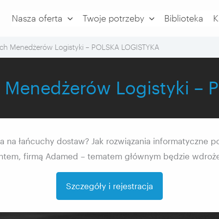
Nasza oferta
Twoje potrzeby
Biblioteka
K
ich Menedżerów Logistyki – POLSKA LOGISTYKA
h Menedżerów Logistyki 
 na łańcuchy dostaw? Jak rozwiązania informatyczne po
entem, firmą Adamed – tematem głównym będzie wdroż
Szczegóły i rejestracja