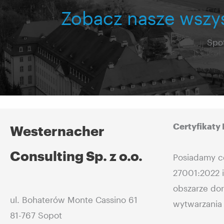
Zobacz nasze wszy
Spo
Certyfikaty
Westernacher
Consulting Sp. z o.o.
Posiadamy ce
27001:2022 
obszarze dor
ul. Bohaterów Monte Cassino 61
wytwarzania
81-767 Sopot