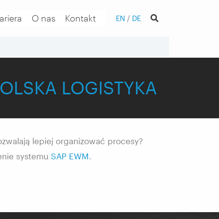
ariera
O nas
Kontakt
EN
/
DE
– POLSKA LOGISTYKA
zwalają lepiej organizować procesy?
enie systemu
SAP EWM
.