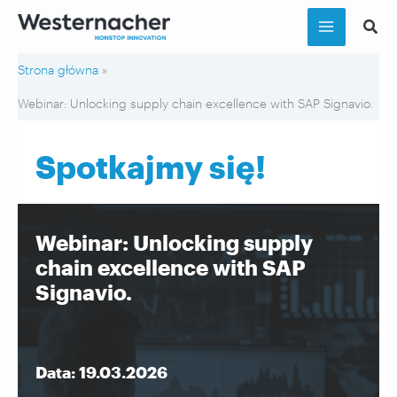
Przejdź
do
treści
Strona główna
Webinar: Unlocking supply chain excellence with SAP Signavio.
Spotkajmy się!
Webinar: Unlocking supply
chain excellence with SAP
Signavio.
Data: 19.03.2026