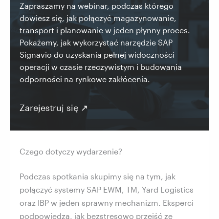
Zapraszamy na webinar, podczas którego
dowiesz się, jak połączyć magazynowanie,
transport i planowanie w jeden płynny proces.
Pokażemy, jak wykorzystać narzędzie SAP
Signavio do uzyskania pełnej widoczności
operacji w czasie rzeczywistym i budowania
odporności na rynkowe zakłócenia.
Zarejestruj się ↗
Czego dotyczy wydarzenie?
Podczas spotkania skupimy się na tym, jak
połączyć systemy SAP EWM, TM, Yard Logistics
oraz IBP w jeden sprawny mechanizm. Eksperci
podpowiedzą, jak bezstresowo przejść ze