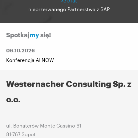
>30 lat
nieprzerwanego Partnerstwa z SAP
Spotkaj
my
się!
06.10.2026
Konferencja AI NOW
Westernacher Consulting Sp. z
o.o.
ul. Bohaterów Monte Cassino 61
81-767 Sopot