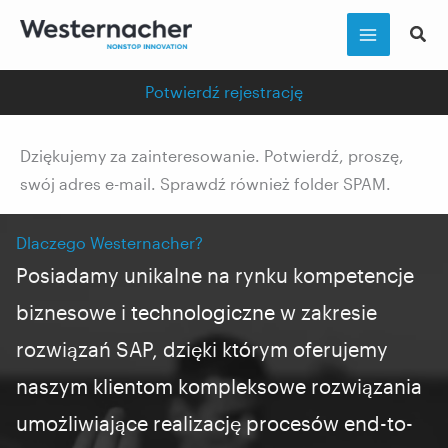
Przejdź
do
treści
Potwierdź rejestrację
Dziękujemy za zainteresowanie. Potwierdź, proszę,
swój adres e-mail. Sprawdź również folder SPAM.
Dlaczego Westernacher?
Posiadamy unikalne na rynku kompetencje
biznesowe i
technologiczne
w zakresie
rozwiązań SAP, dzięki którym oferujemy
naszym klientom kompleksowe rozwiązania
umożliwiające realizację procesów end-to-